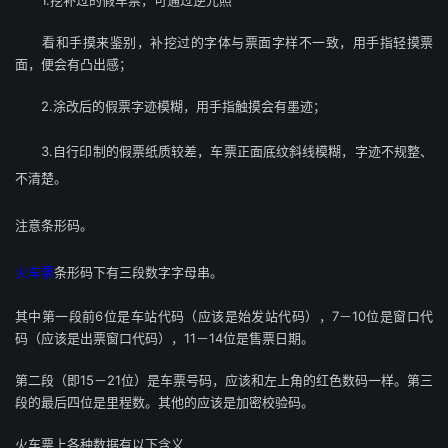
1.挖补过的假车票，可通过逆光照
看和手摸来鉴别，补挖过的字体与票面字样不一致，用手指轻摸票
面，便会有凸出感；
2.涂改后的假票字迹模糊，用手指触摸会有墨迹；
3.自行印制的假票纸质较差，车票正面底纹斜线模糊，字迹不规整、
不清楚。
注意条形码。
火车票
条形码下有三段数字字母串。
其中第一段前6位是车站代码（应该是始发站代码），7－10位是窗口代
码（应该是出票窗口代码），11－14位是售票日期。
第二段（即15－21位）是车票号码，应该和左上角的红色数码一样。第三
段的最后四位是里程数。其他的应该是加密校验码。
火车票上各种数据有以下含义