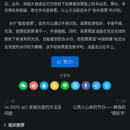
白；此外，用放大镜或在灯光照射下如果看到票面上的车站名、票价、车
次等处有裂缝，那也多半是假票。以上方法较适合于“挖补假票”的识别。
对于“整版假票”，首先可以通过手感识别，真票纸质较好，手感平顺、
光滑，假票纸质厚薄不一，手感粗糙。同时，真票票面油墨在充足光线的
照射下有柔和的光泽，且能看到防伪水印，而假票票面“中国铁路”标志以
及背面的水印较为模糊，且手轻揉票面及数字时，油墨会沾在手上。
赞(
0
)

分享到









上一篇
下一篇
vs 2005 sp1 安装光盘的方法及
让男人心痒的节日——彝族的
问题
“摸奶节”
相关推荐