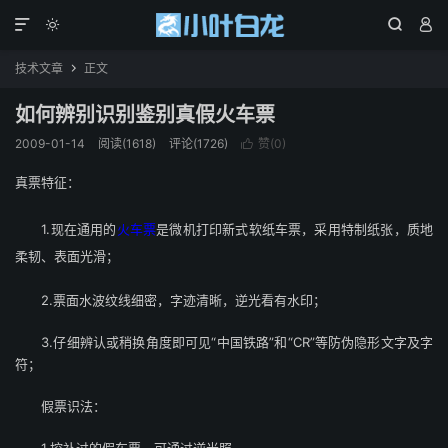




技术文章
正文

如何辨别识别鉴别真假火车票
2009-01-14
阅读(1618)
评论(1726)
赞(
0
)

真票特征：
1.现在通用的
火车票
是微机打印新式软纸车票，采用特制纸张，质地
柔韧、表面光滑；
2.票面水波纹线细密，字迹清晰，逆光看有水印；
3.仔细辨认或稍换角度即可见“中国铁路”和“CR”等防伪隐形文字及字
符；
假票识法：