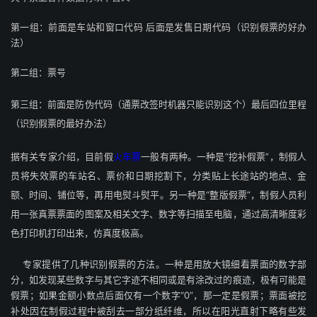
第一组：前面是车站和窗口代码 后面是发售日期代码（识别假票的好办
法）
第二组：票号
第三组：前面是防伪代码（通票改签时机器只能识别这个）最后四位里程
（识别假票的最好办法）
据有关专家介绍，目前假
火车票
一般有两种。一种是“挖补假票”，制假人
员将失效票的车站名、票价和日期挖割下，分类贴上长途站的地点、金
额、时间、铺位等，再用电熨斗熨平。另一种是“整版假票”，制假人员利
用一张真票票面的图案及相关文字、数字等扫描至电脑，通过高清晰度彩
色打印机打印出来，仿真度极高。
专家提供了几种识别假票的方法。一种是用放大镜细看票面的数字部
分，如发现某些数字与其它字迹不相同或是有涂改过的痕迹，极有可能是
假票；如果金额小数点后面仅有一个数字“0”，那一定是假票；票面被挖
补处因在制假过程中被刮去一部分纸纤维，所以在阳光直射下略有些发