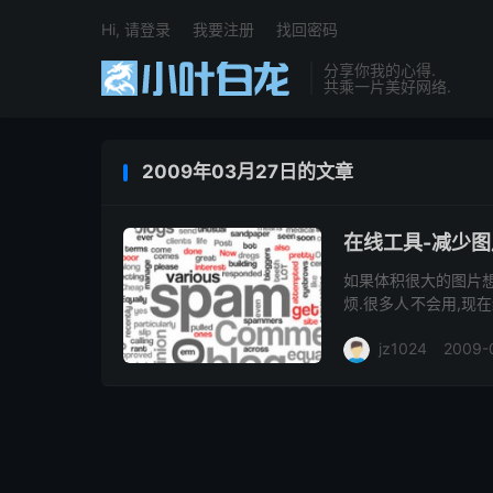
Hi, 请登录
我要注册
找回密码
分享你我的心得.
共乘一片美好网络.
2009年03月27日的文章
在线工具-减少图片体
如果体积很大的图片想
烦.很多人不会用,现在
个专业的图片体积处理网站.
jz1024
2009-