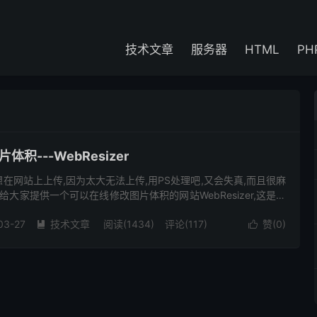
技术文章
服务器
HTML
PH
积---WebResizer
在网站上上传,因为太大无法上传,用PS处理吧,又会失真,而且很麻
给大家提供一个可以在线修改图片体积的网站WebResizer,这是一
 进入WebResizer，点击Resi...
03-27
技术文章
阅读(1434)
评论(117)
赞(
0
)

