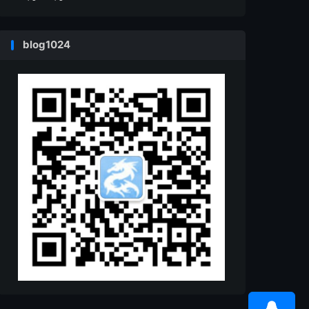
blog1024
