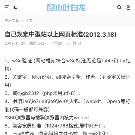




技术文章
正文

自己规定中型站以上网页标准(2012.3.18)
2009-11-20
阅读(2427)
评论(0)
赞(
0
)

1、w3c验证.(网站框架符合w3c标准无论是table和div结
构)
2、关键字、网页说明、all搜索引擎、作者.（主要定关键词
用）
3、编码gb2312（php常用utf-8）.
4、兼容ie6\ie7\ie8\ie9\ie10\火狐.（webkit、Opera等标
准代码一般都可兼容）
*360浏览器与搜狗浏览器内核为webkit
5、兼容宽屏标准（1024*768格式,居中对齐）。
6、css样式表（外部链接文件形式，做压缩优化）.