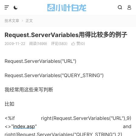




技术文章
正文

Request.ServerVariables用得比较多的例子
2009-11-22
阅读(1699)
评论(583)
赞(
0
)

Request.ServerVariables("URL")
Request.ServerVariables("QUERY_STRING")
我经常用这些来写判断
比如
<%if right(Request.ServerVariables("URL"),9)
<>"
index.asp
" and
right(Request.ServerVariables("QUERY_STRING"),2)