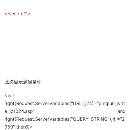
<%end if%>
此次显示满足条件
<%if
right(Request.ServerVariables("URL"),24)="
pinglun_writ
e_jz1024.asp
" and
right(Request.ServerVariables("QUERY_STRING"),4)="2
059" then%>