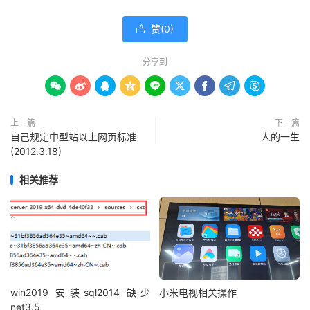
赞(
0
)

分享到









上一篇
下一篇
自己规定中型站以上网页标准
人的一生
(2012.3.18)
相关推荐
win2019 安装sql2014 缺少
小米电视相关操作
net3.5