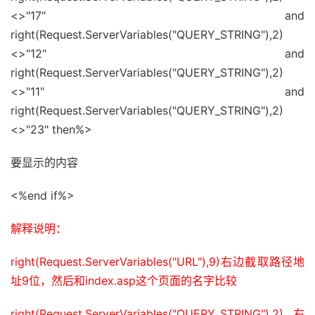
<>"17" and
right(Request.ServerVariables("QUERY_STRING"),2)
<>"12" and
right(Request.ServerVariables("QUERY_STRING"),2)
<>"11" and
right(Request.ServerVariables("QUERY_STRING"),2)
<>"23" then%>
要显示的内容
<%end if%>
解释说明：
right(Request.ServerVariables("URL"),9)右边截取路径地
址9位，然后和index.asp这个页面的名字比较
right(Request.ServerVariables("QUERY_STRING"),2)右