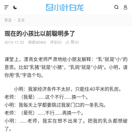




笑话
正文

现在的小孩比以前聪明多了
2013-11-22
阅读(6084)
评论(0)
赞(
0
)

课堂上，漂亮女老师严肃地给小朋友解释：“乳”就是“小”的
意思。比如“乳猪”就是“小猪”，“乳鸽”就是“小鸽”。小明，请
你用“乳”字造个句。
小明：我家经济条件不太好，只能住40平米的乳房。
老师：（我晕）……这个不行……换一个。
小明：我每天上学都要跳过我家门口的一条乳沟。
老师：（晕死）……不行……再换一个。
小明：……老师，我实在想不出来了。把我的乳头都想破
了。