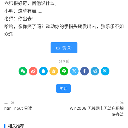
老师很好奇，问他说什么。
小明：这草有毒…..
老师：你出去！
哈哈，亲你笑了吗？动动你的手指头转发出去，独乐乐不如
众乐
赞(
0
)

分享到









笑话
上一篇
下一篇
html input 只读
Win2008 无线网卡无法启用解
决办法
相关推荐