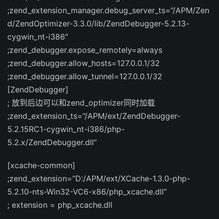
;zend_extension_manager.debug_server_ts=”/APM/Zen
d/ZendOptimizer-3.3.0/lib/ZendDebugger-5.2.13-
cygwin_nt-i386″
;zend_debugger.expose_remotely=always
;zend_debugger.allow_hosts=127.0.0.1/32
;zend_debugger.allow_tunnel=127.0.0.1/32
[ZendDebugger]
; 放到后边可以和zend_optimizer同时加载
;zend_extension_ts=”/APM/ext/ZendDebugger-
5.2.15RC1-cygwin_nt-i386/php-
5.2.x/ZendDebugger.dll”
[xcache-common]
;zend_extension=”D:/APM/ext/XCache-1.3.0-php-
5.2.10-nts-Win32-VC6-x86/php_xcache.dll”
; extension = php_xcache.dll