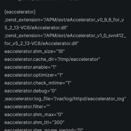
[eaccelerator]
;zend_extension=”/APM/ext/eAccelerator_v0_9_6_for_v
5_2_13-VC6/eAccelerator.dll”
;zend_extension=”/APM/ext/eAccelerator_v1_0_svn412_
for_v5_2_13-VC6/eAccelerator.dll”
eaccelerator.shm_size=”16″
eaccelerator.cache_dir=”/tmp/eaccelerator”
eaccelerator.enable=”1″
eaccelerator.optimizer=”1″
eaccelerator.check_mtime=”1″
eaccelerator.debug=”0″
;eaccelerator.log_file=”/var/log/httpd/eaccelerator_log”
eaccelerator.filter=””
eaccelerator.shm_max=”0″
eaccelerator.shm_ttl=”300″
eaccelerator.shm_prune_period=”0″