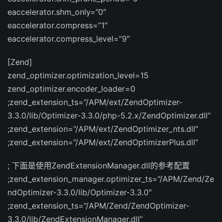
eaccelerator.shm_only=”0″
eaccelerator.compress=”1″
eaccelerator.compress_level=”9″
[Zend]
zend_optimizer.optimization_level=15
zend_optimizer.encoder_loader=0
;zend_extension_ts=”/APM/ext/ZendOptimizer-
3.3.0/lib/Optimizer-3.3.0/php-5.2.x/ZendOptimizer.dll”
;zend_extension=”/APM/ext/ZendOptimizer_nts.dll”
;zend_extension=”/APM/ext/ZendOptimizerPlus.dll”
; 下面是使用ZendExtensionManager.dll的参考配置
;zend_extension_manager.optimizer_ts=”/APM/Zend/Ze
ndOptimizer-3.3.0/lib/Optimizer-3.3.0″
;zend_extension_ts=”/APM/Zend/ZendOptimizer-
3.3.0/lib/ZendExtensionManager.dll”