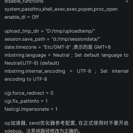
disable_functions =
system,passthru,shell_exec,exec,popen,proc_open
enable_dl = Off
upload_tmp_dir = “D:/tmp/uploadtemp/”
session.save_path = “d:/tmp/sessiondata/”
date.timezone = “Etc/GMT-8” ;表示的是 GMT+8
mbstring.language = Neutral ; Set default language to
Neutral(UTF-8) (default)
mbstring.internal_encoding = UTF-8 ; Set internal
encoding to UTF-8
cgi.force_redirect = 0
cgi.fix_pathinfo = 1
fastcgi.impersonate = 1
op加速器, zend优化器参考配置, 在正式使用时不要开启
xdebug。注意将路径修改为正确的。