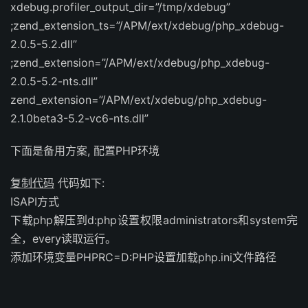
xdebug.profiler_output_dir=”/tmp/xdebug”
;zend_extension_ts=”/APM/ext/xdebug/php_xdebug-
2.0.5-5.2.dll”
;zend_extension=”/APM/ext/xdebug/php_xdebug-
2.0.5-5.2-nts.dll”
zend_extension=”/APM/ext/xdebug/php_xdebug-
2.1.0beta3-5.2-vc6-nts.dll”
下面是备用方案, 配置PHP环境
复制代码
代码如下:
ISAPI方式
下载php解压到d:php设置权限administrators和system完
全，every读取运行。
添加环境变量PHPRC=D:PHP设置加载php.ini文件路径