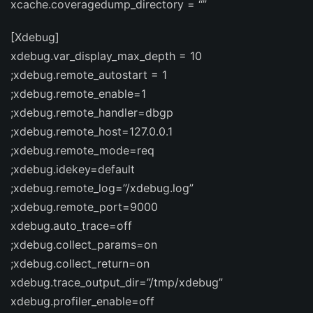
xcache.coveragedump_directory = “”
[Xdebug]
xdebug.var_display_max_depth = 10
;xdebug.remote_autostart = 1
;xdebug.remote_enable=1
;xdebug.remote_handler=dbgp
;xdebug.remote_host=127.0.0.1
;xdebug.remote_mode=req
;xdebug.idekey=default
;xdebug.remote_log=”/xdebug.log”
;xdebug.remote_port=9000
xdebug.auto_trace=off
;xdebug.collect_params=on
;xdebug.collect_return=on
xdebug.trace_output_dir=”/tmp/xdebug”
xdebug.profiler_enable=off