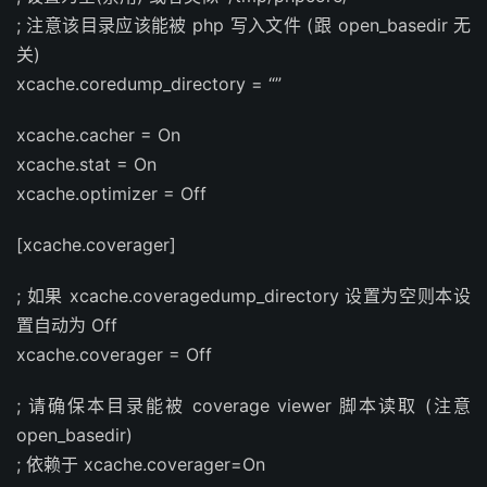
; 注意该目录应该能被 php 写入文件 (跟 open_basedir 无
关)
xcache.coredump_directory = “”
xcache.cacher = On
xcache.stat = On
xcache.optimizer = Off
[xcache.coverager]
; 如果 xcache.coveragedump_directory 设置为空则本设
置自动为 Off
xcache.coverager = Off
; 请确保本目录能被 coverage viewer 脚本读取 (注意
open_basedir)
; 依赖于 xcache.coverager=On