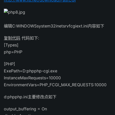
http://www.iis.net/download/FastCGI
编辑C:WINDOWSsystem32inetsrvfcgiext.ini内容如下
复制代码
代码如下:
[Types]
php=PHP
[PHP]
ExePath=D:phpphp-cgi.exe
InstanceMaxRequests=10000
EnvironmentVars=PHP_FCGI_MAX_REQUESTS:10000
d:phpphp.ini主要修改点如下
output_buffering = On