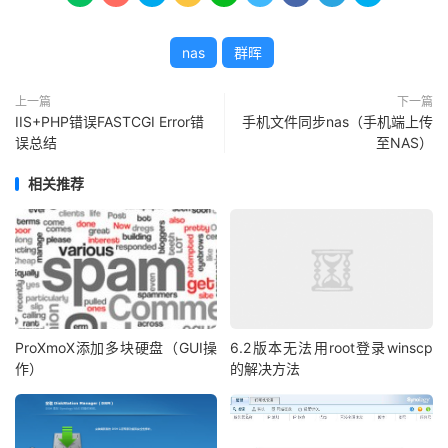
nas
群晖
上一篇
下一篇
IIS+PHP错误FASTCGI Error错
手机文件同步nas（手机端上传
误总结
至NAS）
相关推荐
ProXmoX添加多块硬盘（GUI操
6.2版本无法用root登录winscp
作）
的解决方法