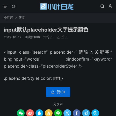




小程序
正文

input默认placeholder文字提示颜色
2019-10-12
阅读(2188)
评论(0)
赞(
0
)

<input class=”search” placeholder=”请输入关键字”
bindinput=”words” bindconfirm=”keyword”
placeholder-class=”placeholderStyle” />
.placeholderStyle{ color: #fff;}
赞(
0
)

分享到








