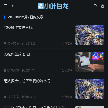




2008年12月2日的文章
FSO操作文件系统
技术文章
阅读(1585)
赞(
0
)


无组件生成验证码
技术文章
阅读(1525)
赞(
0
)


用数据库生成不重复的流水号
技术文章
阅读(1452)
赞(
0
)


网页防刷新重复提交、防后退解决方法