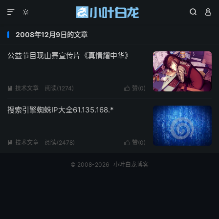




2008年12月9日的文章
公益节目现山寨宣传片《真情耀中华》
技术文章
阅读(1274)
赞(
0
)


搜索引擎蜘蛛IP大全61.135.168.*
技术文章
阅读(2478)
赞(
0
)


© 2008-2026
小叶白龙博客