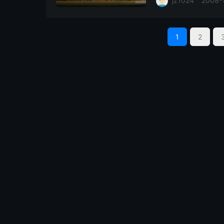
jz1024
2008-
1
2