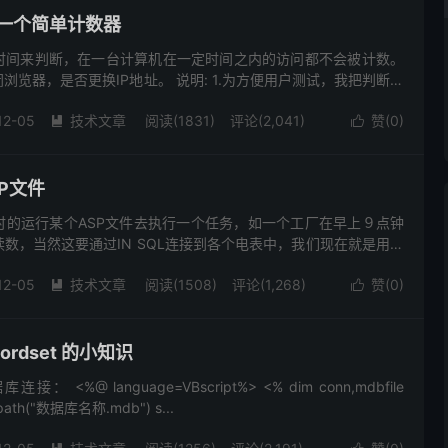
 做一个简单计数器
时间来判断，在一台计算机在一定时间之内的访问都不会被计数。
浏览器，是否更换IP地址。 说明: 1.为方便用户测试，我把判断时
时，有详细的程序进程显示帮助理解 2.存成任意名字，放在任...
12-05
技术文章
阅读(1831)
评论(2,041)
赞(
0
)


P文件
时的运行某个ASP文件去执行一个任务，如一个工厂在早上９点钟
数，当然这要通过IN SQL连接到各个电表中，我们现在就是用一
L中表的读数再集中到MS SQL中。 可能你看到的定时运...
12-05
技术文章
阅读(1508)
评论(1,268)
赞(
0
)


cordset 的小知识
库连接： <%@ language=VBscript%> <% dim conn,mdbfile
ppath("数据库名称.mdb") s...