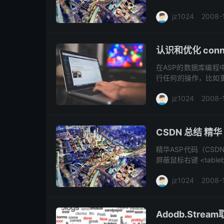
jz1024
2008-
认识和优化 conne
在ASP的数据库编程中
行任何的操作，比如更
完成。形象地来说，con
jz1024
2008-
CSDN 总结 精华
精华ASP代码（CSDN） 1.
屏蔽鼠标右键 <tablebord
jz1024
2008-
Adodb.Stre