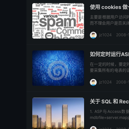
使用 cookies
主要是根据用户访问
而不理会用户是否关闭
间设定为10秒，测试
jz1024
2008-
如何定时运行AS
在一定的时候，要定
要采集所有的电表的读
个ASP文件把IN SQ
jz1024
2008-
关于 SQL 和 Re
1. ASP与Access数据
mdbfile=server.ma