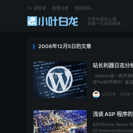
Hi, 请登录
我要注册
找回密码
分享你我的心得.
共乘一片美好网络.
2008年12月5日的文章
站长利器日志分析
awstats是一款
在Perl的环境中！废
和需要的一些配置整理
jz1024
2008-
浅谈 ASP 程序
ASP(Active Server
IIS (InternetInformat