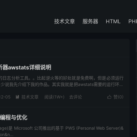
技术文章
服务器
HTML
PH
器awstats详细说明
开源的日志分析工具。。比起逆火等的好处就是免费啊，但是必须运行
话少说我先介绍下我的作品。其实我就是把awstats需要的运行环境
了一下！并且必要的命令都写成的批处理...
12-05
技术文章
阅读(1W+)
去评论
赞(
0
)


的编程与优化
 Page)是 Microsoft 公司推出的基于 PWS (Personal Web Server)&
ion&n...