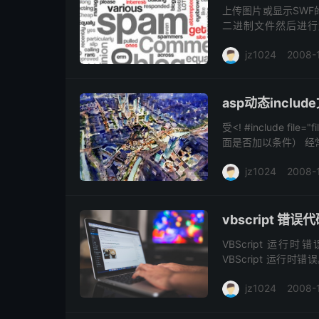
上传图片或显示SWF的
二进制文件然后进行解析
SWF) 第二个元素为宽度
jz1024
2008-
asp动态includ
受<! #include f
面是否加以条件） 经常
jz1024
2008-
vbscript 错
VBScript 运行
VBScript 运
VBScript 运行时错误。
jz1024
2008-