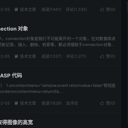
12-05
技术文章
阅读(1441)
评论(1,335)
赞(
0
)


ction 对象
，connection对象是我们不可能离开的一个对象，在对数据库进
新记录，插入，删除，检索等，都必须借助于connection对象来
nection对象就是程序于数据库沟通的管...
12-05
技术文章
阅读(1337)
评论(1,271)
赞(
0
)


 ASP 代码
oncontextmenu="window.event.returnvalue=false"将彻底
eroncontextmenu=return(fa...
12-05
技术文章
阅读(1829)
去评论
赞(
0
)


am取得图像的高宽