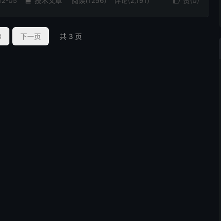
12-05
技术文章
阅读(1256)
评论(2,191)
赞(
0
)


3
下一页
共 3 页