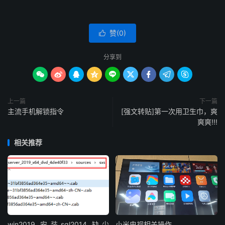
赞(
0
)

分享到









上一篇
下一篇
主流手机解锁指令
[强文转贴]第一次用卫生巾，爽
爽爽!!!
相关推荐
win2019 安装sql2014 缺少
小米电视相关操作