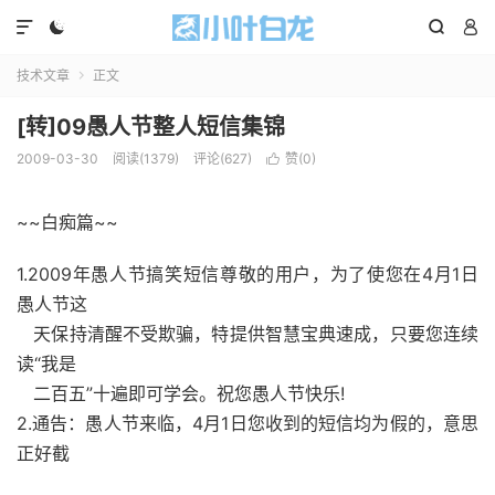




技术文章
正文

[转]09愚人节整人短信集锦
2009-03-30
阅读(1379)
评论(627)
赞(
0
)

~~白痴篇~~
1.2009年愚人节搞笑短信尊敬的用户，为了使您在4月1日
愚人节这
天保持清醒不受欺骗，特提供智慧宝典速成，只要您连续
读“我是
二百五”十遍即可学会。祝您愚人节快乐!
2.通告：愚人节来临，4月1日您收到的短信均为假的，意思
正好截