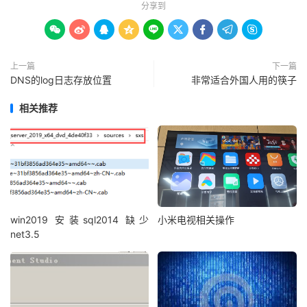
分享到









上一篇
下一篇
DNS的log日志存放位置
非常适合外国人用的筷子
相关推荐
win2019 安装sql2014 缺少
小米电视相关操作
net3.5