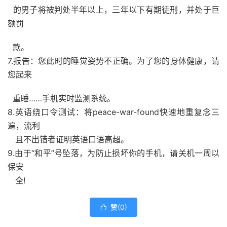
的男子将被判处半年以上，三年以下有期徒刑，并处于巨
额罚
款。
7.报告：您此时的睡觉姿势不正确。为了您的身体健康，请
您起来
重睡……手机实时监测系统。
8.英语绕口令测试：将peace-war-found快速地重复念三
遍，流利
且不出错者证明英语口语高超。
9.由于“和平”号坠落，为防止损坏你的手机，请关机一周以
保安
全!
赞(
0
)
