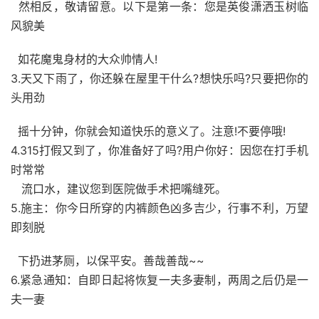
然相反，敬请留意。以下是第一条：您是英俊潇洒玉树临
风貌美
如花魔鬼身材的大众帅情人!
3.天又下雨了，你还躲在屋里干什么?想快乐吗?只要把你的
头用劲
摇十分钟，你就会知道快乐的意义了。注意!不要停哦!
4.315打假又到了，你准备好了吗?用户你好：因您在打手机
时常常
流口水，建议您到医院做手术把嘴缝死。
5.施主：你今日所穿的内裤颜色凶多吉少，行事不利，万望
即刻脱
下扔进茅厕，以保平安。善哉善哉~~
6.紧急通知：自即日起将恢复一夫多妻制，两周之后仍是一
夫一妻