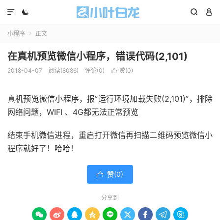




小程序
正文

在真机预览微信小程序，错误代码(2,101)
2018-04-07
阅读(8086)
评论(0)
赞(
0
)

真机预览微信小程序，报”运行环境加载失败(2,101)”，排除
网络问题，WIFI 、4G都无法正常预览
结束手机微信进程，重启打开微信再扫描二维码预览微信小
程序就好了！哈哈！
赞(
0
)

分享到








