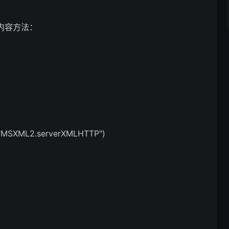
内容方法：
"MSXML2.serverXMLHTTP")