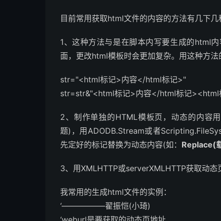
目前常用获取html文件的内容的方法有几下几
1、这种方法与是在脚本内写要生成的htm
面，更改html模板时会更加复杂。用这种方
str="<html标记>内容</html标记>"
str=str&"<html标记>内容</html标记><h
2、制作单独的HTML模板页，动态的内容
题)，用ADODB.Stream或者Scripting.
先定好的标记替换为动态内容(如：
Replace(载
3、用XMLHTTP或serverXMLHTTP获取
我常用的生成html文件的实例：
‘—————–翟振恺(小琦)
‘weburl是要获取的动态页地址