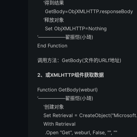
‘得到结果
GetBody=ObjXMLHTTP.responseBody
‘释放对象
Set ObjXMLHTTP=Nothing
‘—————–翟振恺(小琦)
End Function
调用方法：GetBody(文件的URLf地址)
2、或XMLHTTP组件获取数据
Function GetBody(weburl)
‘—————–翟振恺(小琦)
‘创建对象
Set Retrieval = CreateObject("Microsof
With Retrieval
.Open "Get", weburl, False, "", ""