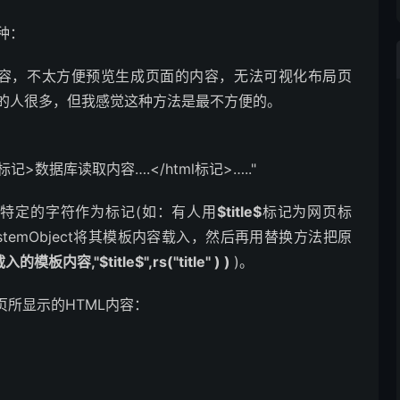
种：
l内容，不太方便预览生成页面的内容，无法可视化布局页
法的人很多，但我感觉这种方法是最不方便的。
tml标记>数据库读取内容….</html标记>….."
用特定的字符作为标记(如：有人用
$title$
标记为网页标
FileSystemObject将其模板内容载入，然后再用替换方法把原
入的模板内容,"$title$",rs("title" ) )
)。
动态页所显示的HTML内容：