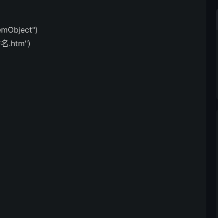
temObject")
名.htm")