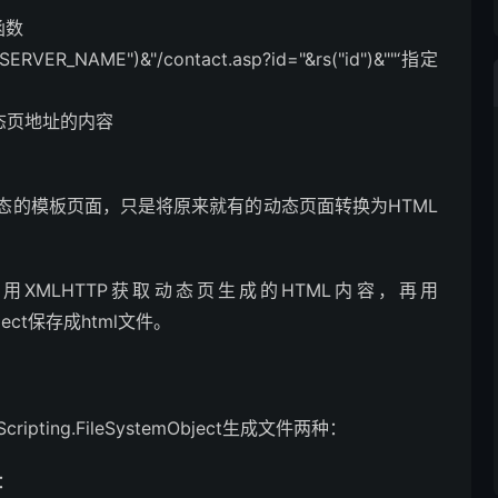
函数
("SERVER_NAME")&"/contact.asp?id="&rs("id")&""‘指定
取到动态页地址的内容
态的模板页面，只是将原来就有的动态页面转换为HTML
用XMLHTTP获取动态页生成的HTML内容，再用
mObject保存成html文件。
pting.FileSystemObject生成文件两种：
法：