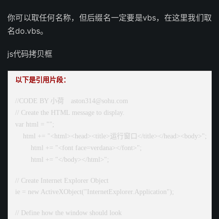
你可以取任何名称，但后缀名一定要是vbs，在这里我们取
名do.vbs。
js代码拷贝框
以下是引用片段：
//CODE BY 小荷 aston314@sohu.com
// Create the HTML message to display.
var html = "";
html += "<html><head><title>运行窗口</title></head><body>";
html += "<font face=verdana></font>";
html += "</body></html>";
// Create Internet Explorer Object
ie = new ActiveXObject("InternetExplorer.Application");
// Define how the window should look