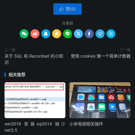
赞(
0
)

分享到









上一篇
下一篇
关于 SQL 和 Recordset 的小知
使用 cookies 做一个简单计数器
识
相关推荐
win2019 安装sql2014 缺少
小米电视相关操作
net3.5