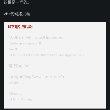
效果是一样的。
vbs代码拷贝框
以下是引用片段：
‘CODE BY 小荷 aston314@sohu.com
‘Create an instance of IE
Dim IE
Set IE = CreateObject("InternetExplorer.Application")
‘运行你的 URL
ie.navigate("http://www.blueidea.com/")
ie.visible=1
‘Clean up…
Set IE = Nothing