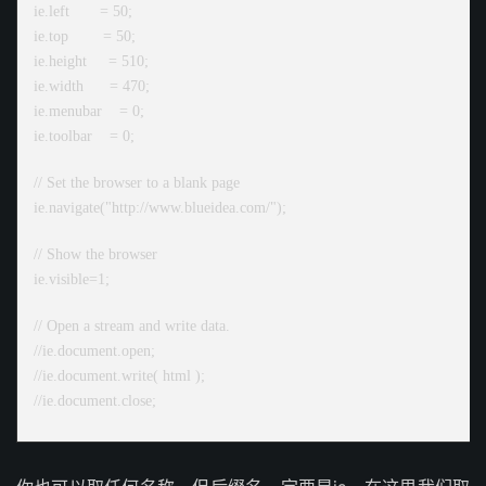
ie.left = 50;
ie.top = 50;
ie.height = 510;
ie.width = 470;
ie.menubar = 0;
ie.toolbar = 0;
// Set the browser to a blank page
ie.navigate("http://www.blueidea.com/");
// Show the browser
ie.visible=1;
// Open a stream and write data.
//ie.document.open;
//ie.document.write( html );
//ie.document.close;