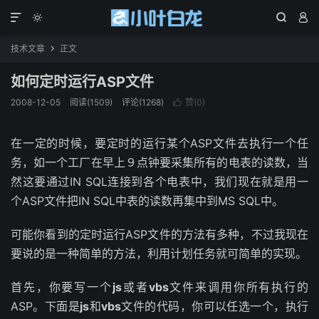




技术文章
正文

如何定时运行ASP文件
2008-12-05
阅读(1509)
评论(1268)
赞(
0
)

在一定的时候，要定时的运行某个ASP文件去执行一个任
务，如一个工厂在早上９点钟要采集所有的电表的读数，当
然这要通过IN SQL连接到各个电表中，我们现在就是用一
个ASP文件把IN SQL中表的读数再集中到MS SQL中。
可能你看到的定时运行ASP文件的方法有多种，不过我现在
要说的是一种简单的方法，利用计划任务就可简单的实现。
首先，你要写一个
js
或者
vbs
文件来调用你所有执行的
ASP。下面是
js
和
vbs
文件的代码，你可以任选一个，执行