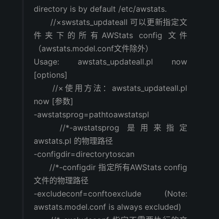
directory is by default /etc/awstats.
//×swstats_updateall 可以更新指定文
件夹下的所有AWStats config 文件
（awstats.model.conf文件除外）
Usage: awstats_updateall.pl now
[options]
//×使用方法：awstats_updateall.pl
now [参数]
-awstatsprog=pathtoawstatspl
//*-awstatsprog 是用来指定
awstats.pl 的物理路径
-configdir=directorytoscan
//*-configdir 指定所有AWStats config
文件的物理路径
-excludeconf=conftoexclude (Note:
awstats.model.conf is always excluded)