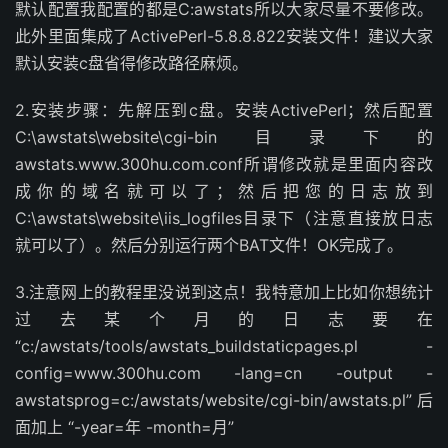
默认配置我配置的都是C:awstats所以大家尽量不要修改。
此外里面集成了ActivePerl-5.8.8.822安装文件！建议大家
默认安装c盘省得修改路径麻烦。
2.安装步骤：先解压到c盘。安装ActivePerl；然后配置
C:\awstats\website\cgi-bin目录下的
awstats.www.300hu.com.conf所谓修改就是里面内容改
成你的域名就可以了；然后把您的日志放到
C:\awstats\website\iis_logfiles目录下（注意直接放日志
就可以了）。然后分别运行两个BAT文件！OK完成了。
3.注意网上的教程里没说到这点！我特意加上比如你想统计
过去某个月的日志要在
“c:/awstats/tools/awstats_buildstaticpages.pl -
config=www.300hu.com -lang=cn -output -
awstatsprog=c:/awstats/website/cgi-bin/awstats.pl”后
面加上 “-year=年 -month=月”