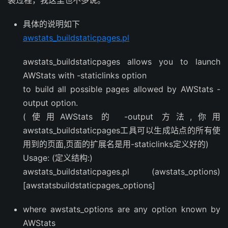
装过程，我这里也不多说。
具体的说明如下
awstats_buildstaticpages.pl
awstats_buildstaticpages allows you to launch
AWStats with -staticlinks option
to build all possible pages allowed by AWStats -
output option.
(使用AWStats 的 -output 方法,你用
awstats_buildstaticpages工具可以生成站点的所有使
用到的页面,页面的扩展名是用-staticlinks定义好的)
Usage: (定义结构:)
awstats_buildstaticpages.pl (awstats_options)
[awstatsbuildstaticpages_options]
where awstats_options are any option known by
AWStats