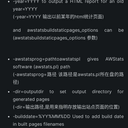
-year=YYYY to output a HTML report for an old
year=YYYY
(-year=YYYY 输出以前某年的html统计页面)
and awstatsbuildstaticpages_options can be
(awstatsbuildstaticpages_options 参数)
-awstatsprog=pathtoawstatspl gives AWStats
software (awstats.pl) path
(-awstatsprog=路径 该路径是awstats.pl所在盘的路
径)
-dir=outputdir to set output directory for
generated pages
(-dir=输出路径,是用来指明存放输出站点页面的位置)
-builddate=%YY%MM%DD Used to add build date
in built pages filenames