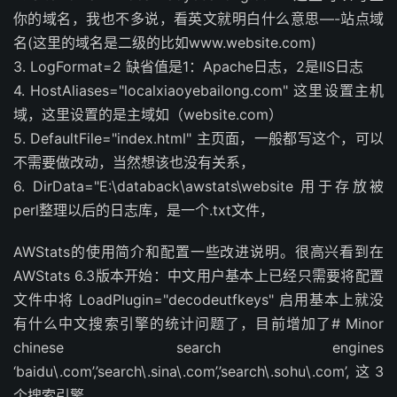
你的域名，我也不多说，看英文就明白什么意思—-站点域
名(这里的域名是二级的比如www.website.com)
3. LogFormat=2 缺省值是1：Apache日志，2是IIS日志
4. HostAliases="localxiaoyebailong.com" 这里设置主机
域，这里设置的是主域如（website.com）
5. DefaultFile="index.html" 主页面，一般都写这个，可以
不需要做改动，当然想该也没有关系，
6. DirData="E:\databack\awstats\website 用于存放被
perl整理以后的日志库，是一个.txt文件，
AWStats的使用简介和配置一些改进说明。很高兴看到在
AWStats 6.3版本开始：中文用户基本上已经只需要将配置
文件中将 LoadPlugin="decodeutfkeys" 启用基本上就没
有什么中文搜索引擎的统计问题了，目前增加了# Minor
chinese search engines
‘baidu\.com’,’search\.sina\.com’,’search\.sohu\.com’,这3
个搜索引擎。