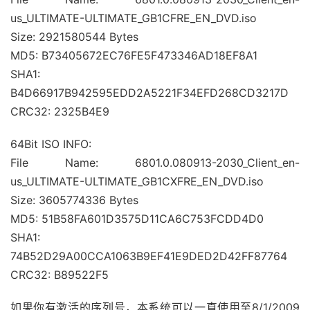
us_ULTIMATE-ULTIMATE_GB1CFRE_EN_DVD.iso
Size: 2921580544 Bytes
MD5: B73405672EC76FE5F473346AD18EF8A1
SHA1:
B4D66917B942595EDD2A5221F34EFD268CD3217D
CRC32: 2325B4E9
64Bit ISO INFO:
File Name: 6801.0.080913-2030_Client_en-
us_ULTIMATE-ULTIMATE_GB1CXFRE_EN_DVD.iso
Size: 3605774336 Bytes
MD5: 51B58FA601D3575D11CA6C753FCDD4D0
SHA1:
74B52D29A00CCA1063B9EF41E9DED2D42FF87764
CRC32: B89522F5
如果你有激活的序列号，本系统可以一直使用至8/1/2009