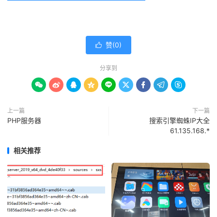
赞(
0
)

分享到









上一篇
下一篇
PHP服务器
搜索引擎蜘蛛IP大全
61.135.168.*
相关推荐