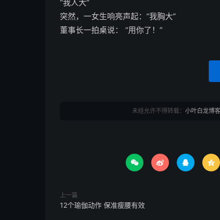
“我人大”
突然，一女生响亮声起：“我胸大”
董事长一拍桌说： “用你了！”
未经允许不得转载：
小叶白龙博




上一篇
12个瑜伽动作 保准瘦腰有效