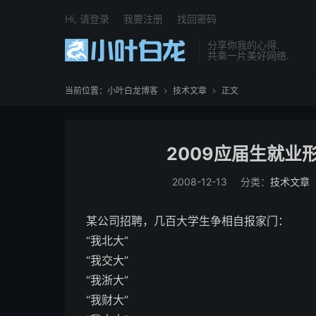
Hi, 请登录
我要注册
找回密码
分享你我的心得.
共乘一片美好网络.
当前位置：
小叶白龙博客
技术文章
正文


2009应届生就业
2008-12-13
分类：
技术文章
某公司招聘，几百大学生争相自报家门：
“我北大”
“我交大”
“我浙大”
“我财大”