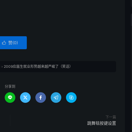
赞(
0
)

客
»
2009应届生就业形势越来越严峻了（笑话）
分享到





下一篇
跳舞毯按键设置