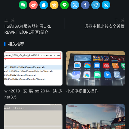









上一篇
下一篇
IIS的ISAPI服务器扩展URL
虚拟主机比较安全设置
REWRITE(URL重写)简介
相关推荐
win2019 安装sql2014 缺少
小米电视相关操作
net3.5