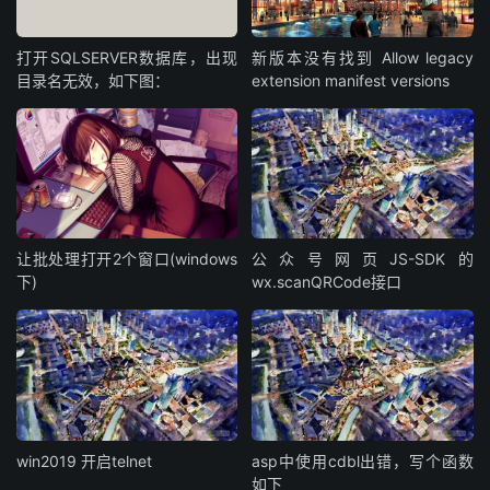
打开SQLSERVER数据库，出现
新版本没有找到 Allow legacy
目录名无效，如下图：
extension manifest versions
让批处理打开2个窗口(windows
公众号网页JS-SDK的
下)
wx.scanQRCode接口
win2019 开启telnet
asp中使用cdbl出错，写个函数
如下