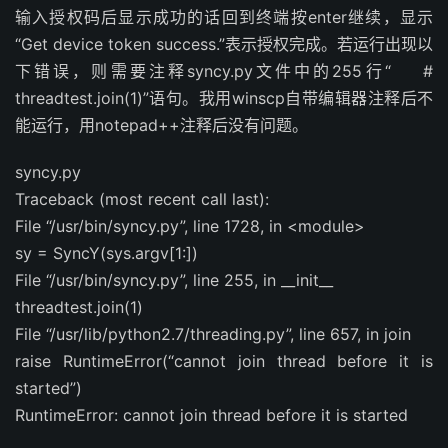
输入授权码后显示成功的话回到终端按enter继续，显示
“Get device token success.”表示授权完成。若运行出现以
下错误，则需要注释syncy.py文件中的255行“ #
threadtest.join(1)”语句。我用winscp自带编辑器注释后不
能运行，用notepad++注释后没有问题。
syncy.py
Traceback (most recent call last):
File “/usr/bin/syncy.py”, line 1728, in <module>
sy = SyncY(sys.argv[1:])
File “/usr/bin/syncy.py”, line 255, in __init__
threadtest.join(1)
File “/usr/lib/python2.7/threading.py”, line 657, in join
raise RuntimeError(“cannot join thread before it is
started”)
RuntimeError: cannot join thread before it is started