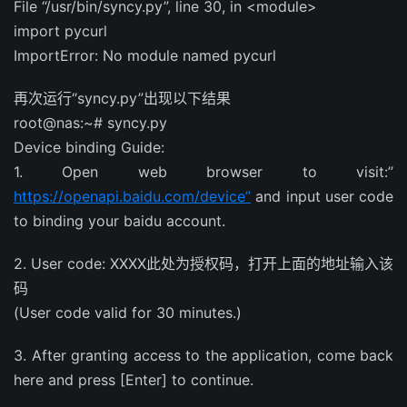
File “/usr/bin/syncy.py”, line 30, in <module>
import pycurl
ImportError: No module named pycurl
再次运行“syncy.py”出现以下结果
root@nas:~# syncy.py
Device binding Guide:
1. Open web browser to visit:”
https://openapi.baidu.com/device”
and input user code
to binding your baidu account.
2. User code: XXXX此处为授权码，打开上面的地址输入该
码
(User code valid for 30 minutes.)
3. After granting access to the application, come back
here and press [Enter] to continue.