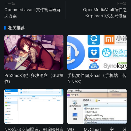
上一篇
下一篇
Openmediavault文件管理器解
OpenMediaVault插件之
决方案
eXtplorer中文乱码修复
相关推荐
ProXmoX添加多块硬盘（GUI操
手机文件同步nas（手机端上传
作）
至NAS）
NAS存储空间爆满，删除部分资
WD MyCloud安装