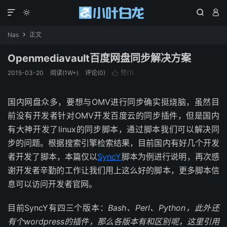




Nas
正文

Openmediavault百度网盘同步解决方案
2015-03-20
阅读(1W+)
评论(0)
赞(
1
)

国内网盘众多，要想与OMV进行同步确实挺烧脑，虽然目
前没有开发者针对OMV开发百度云的同步插件，但是国内
有大神开发了linux的同步脚本，通过脚本我们可以解决同
步的问题。根据搜索引擎检索结果，目前国内有好几个开发
者开发了脚本，本篇仅以
SyncY
脚本为例进行说明，再次感
谢开发者辛勤的工作让我们用上这么好的脚本，更多脚本信
息可以访问开发者官网。
目前SyncY有四三个版本：
Bash、
Perl、
Python，此外还
有个wordpress的插件，那么各版本有和区别呢，这里引用