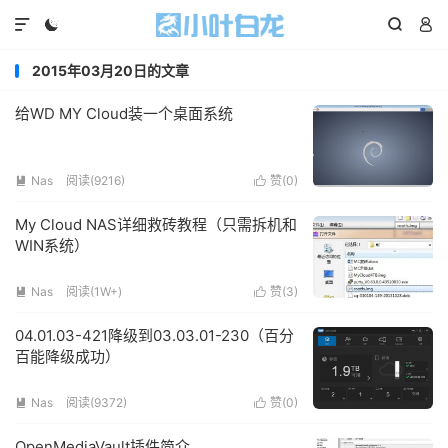




2015年03月20日的文章
给WD MY Cloud装一个桌面系统
Nas
阅读(9216)
赞(
0
)


My Cloud NAS详细救砖教程（只需拆机和
WIN系统）
Nas
阅读(1W+)
赞(
3
)


04.01.03-421降级到03.03.01-230（百分
百能降级成功）
Nas
阅读(9372)
赞(
0
)


OpenMediaVault插件简介